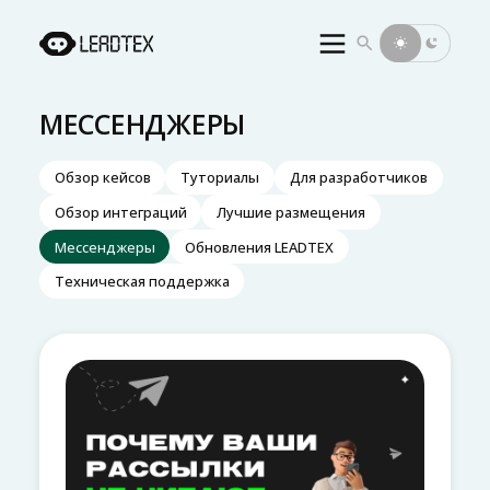
Инициализация поиска
БЛОГ LEADTEX — ИНСТРУКЦИИ 
МЕССЕНДЖЕРЫ
Обзор кейсов
Туториалы
Для разработчиков
Обзор интеграций
Лучшие размещения
Мессенджеры
Обновления LEADTEX
Техническая поддержка