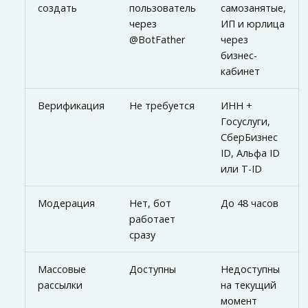
создать
пользователь
самозанятые,
через
ИП и юрлица
@BotFather
через
бизнес-
кабинет
Верификация
Не требуется
ИНН +
Госуслуги,
СберБизнес
ID, Альфа ID
или T-ID
Модерация
Нет, бот
До 48 часов
работает
сразу
Массовые
Доступны
Недоступны
рассылки
на текущий
момент